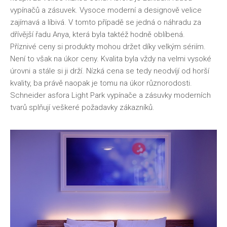
vypínačů a zásuvek. Vysoce moderní a designově velice
zajímavá a líbivá. V tomto případě se jedná o náhradu za
dřívější řadu Anya, která byla taktéž hodně oblíbená.
Příznivé ceny si produkty mohou držet díky velkým sériím.
Není to však na úkor ceny. Kvalita byla vždy na velmi vysoké
úrovni a stále si ji drží. Nízká cena se tedy neodvíjí od horší
kvality, ba právě naopak je tomu na úkor různorodosti.
Schneider asfora Light Park
vypínače a zásuvky moderních
tvarů splňují veškeré požadavky zákazníků.