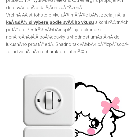
problÃ©mÅ¯ vyuÅ¾Ã­vat elektrickou energii s propojenÃ­m
do osvÄ›tlenÃ­ a dalÅ¡Ã­ch zaÅ™Ã­zenÃ­.
VrchnÃ­ ÄÃ¡st tohoto prvku uÅ¾ mÅ¯Å¾e bÃ½t zcela jinÃ¡ a
kaÅ¾dÃ½ si vybere podle svÃ©ho vkusu
a konkrÃ©tnÃ­ch
potÅ™eb. PestrÃ½ vÃ½bÄ›r splÅˆuje dokonce i
nenÃ¡roÄnÄ›jÅ¡Ã­ poÅ¾adavky a vhodnost umÃ­stÄ›nÃ­ do
luxusnÃ­ho prostÅ™edÃ­. Snadno tak vÃ½bÄ›r pÅ™izpÅ¯sobÃ­
te individuÃ¡lnÃ­mu charakteru interiÃ©ru.