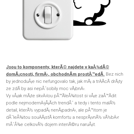
Jsou to komponenty, kterÃ© najdete v kaÅ¾dÃ©
domÃ¡cnosti, firmÄ›, obchodnÃ­m prostÅ™edÃ­.
Bez nich
by jednoduÅ¡e nic nefungovalo tak, jak mÃ¡ a trÄÃ­cÃ­ drÃ¡ty
ze zdÃ­ by asi nepÅ¯sobily moc vÃ¡bnÄ›.
Vy vÅ¡ak mÃ¡te skvÄ›lou pÅ™Ã­leÅ¾itost si vÅ¡e zaÅ™Ã­dit
podle nejmodernÄ›jÅ¡Ã­ch trendÅ¯ a tedy i tento malÃ½
detail, kterÃ½ vypadÃ¡ nenÃ¡padnÄ›, ale pÅ™itom je
dÅ¯leÅ¾itou souÄÃ¡stÃ­ komfortu a nesprÃ¡vnÃ½ vÃ½bÄ›r
mÅ¯Å¾e celkovÃ½ dojem interiÃ©ru naruÅ¡it.