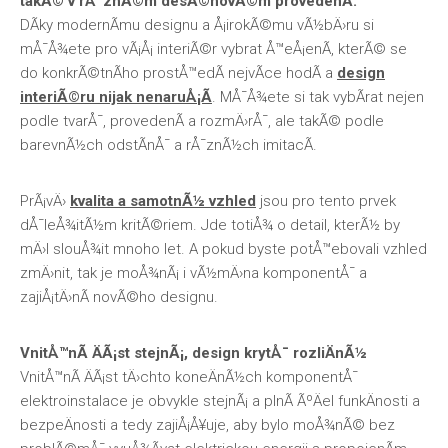
takÃ© v rÅ¯znÃ©m desÃ©novÃ©m provedenÃ­.
DÃ­ky modernÃ­mu designu a Å¡irokÃ©mu vÃ½bÄ›ru si
mÅ¯Å¾ete pro vÃ¡Å¡ interiÃ©r vybrat Å™eÅ¡enÃ­, kterÃ© se
do konkrÃ©tnÃ­ho prostÅ™edÃ­ nejvÃ­ce hodÃ­ a
design
interiÃ©ru nijak nenaruÅ¡Ã­
. MÅ¯Å¾ete si tak vybÃ­rat nejen
podle tvarÅ¯, provedenÃ­ a rozmÄ›rÅ¯, ale takÃ© podle
barevnÃ½ch odstÃ­nÅ¯ a rÅ¯znÃ½ch imitacÃ­.
PrÃ¡vÄ›
kvalita a samotnÃ½ vzhled
jsou pro tento prvek
dÅ¯leÅ¾itÃ½m kritÃ©riem. Jde totiÅ¾ o detail, kterÃ½ by
mÄ›l slouÅ¾it mnoho let. A pokud byste potÅ™ebovali vzhled
zmÄ›nit, tak je moÅ¾nÃ¡ i vÃ½mÄ›na komponentÅ¯ a
zajiÅ¡tÄ›nÃ­ novÃ©ho designu.
VnitÅ™nÃ­ ÄÃ¡st stejnÃ¡, design krytÅ¯ rozliÄnÃ½
VnitÅ™nÃ­ ÄÃ¡st tÄ›chto koneÄnÃ½ch komponentÅ¯
elektroinstalace je obvykle stejnÃ¡ a plnÃ­ ÃºÄel funkÄnosti a
bezpeÄnosti a tedy zajiÅ¡Å¥uje, aby bylo moÅ¾nÃ© bez