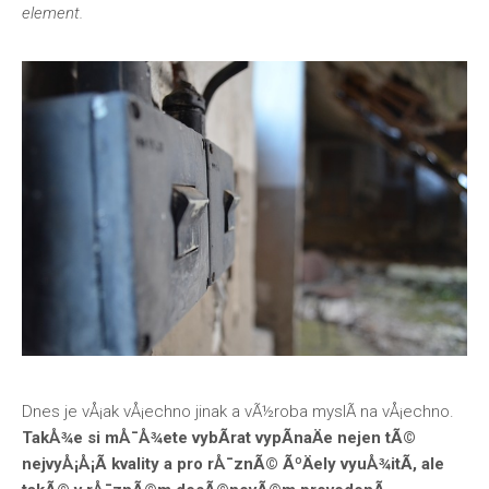
element.
Dnes je vÅ¡ak vÅ¡echno jinak a vÃ½roba myslÃ­ na vÅ¡echno.
TakÅ¾e si mÅ¯Å¾ete vybÃ­rat
vypÃ­naÄe
nejen tÃ©
nejvyÅ¡Å¡Ã­ kvality a pro rÅ¯znÃ© ÃºÄely vyuÅ¾itÃ­, ale