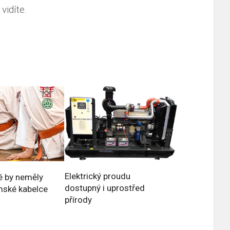
vidíte.
Elektrický proudu
ré by neměly
dostupný i uprostřed
mské kabelce
přírody