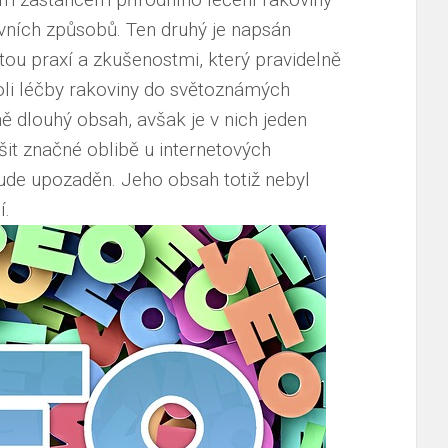
ivních způsobů. Ten druhý je napsán
 praxí a zkušenostmi, který pravidelně
poli léčby rakoviny do světoznámých
jně dlouhý obsah, avšak je v nich jeden
šit značné oblibě u internetových
 bude upozaděn. Jeho obsah totiž nebyl
í.