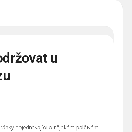
održovat u
zu
tránky pojednávající o nějakém palčivém