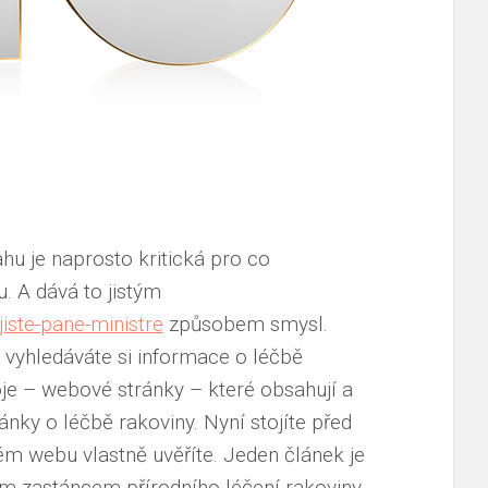
ahu je naprosto kritická pro co
. A dává to jistým
iste-pane-ministre
způsobem smysl.
 vyhledáváte si informace o léčbě
oje – webové stránky – které obsahují a
ánky o léčbě rakoviny. Nyní stojíte před
m webu vlastně uvěříte. Jeden článek je
kým zastáncem přírodního léčení rakoviny