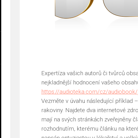
Expertíza vašich autorů či tvůrců obs
nejkladnější hodnocení vašeho obsahu
https://audioteka.com/cz/audiobook/j
Vezměte v úvahu následující příklad –
rakoviny. Najdete dva internetové zdr
mají na svých stránkách zveřejněny čl
rozhodnutím, kterému článku na které
napsán entuziastou v lékařství a vel