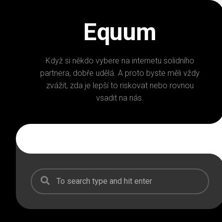
Skip
to
Equum
content
Když si někdo vybere na internetu solidního
partnera, dobře udělá. A proto byste měli vždy
zvážit, zda je lepší to riskovat nebo rovnou
vsadit na nás.