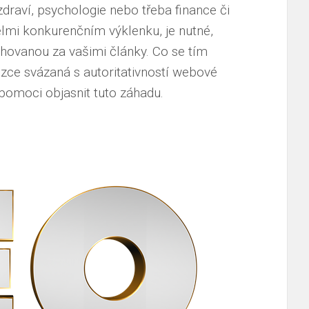
zdraví, psychologie nebo třeba finance či
lmi konkurenčním výklenku, je nutné,
chovanou za vašimi články. Co se tím
 úzce svázaná s autoritativností webové
moci objasnit tuto záhadu.