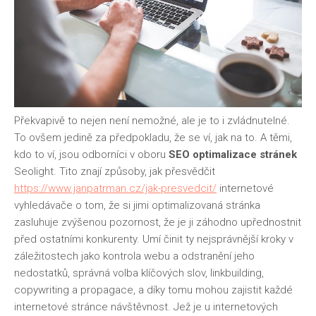
Překvapivě to nejen není nemožné, ale je to i zvládnutelné.
To ovšem jedině za předpokladu, že se ví, jak na to. A těmi,
kdo to ví, jsou odborníci v oboru
SEO optimalizace stránek
Seolight
. Tito znají způsoby, jak přesvědčit
https://www.janpatrman.cz/jak-presvedcit/
internetové
vyhledávače o tom, že si jimi optimalizovaná stránka
zasluhuje zvýšenou pozornost, že je ji záhodno upřednostnit
před ostatními konkurenty. Umí činit ty nejsprávnější kroky v
záležitostech jako kontrola webu a odstranění jeho
nedostatků, správná volba klíčových slov, linkbuilding,
copywriting a propagace, a díky tomu mohou zajistit každé
internetové stránce návštěvnost. Jež je u internetových