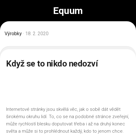
Skip
Equum
to
content
Výrobky
· 18. 2. 2020
Když se to nikdo nedozví
Internetové stránky jsou skvělá věc, jak o sobě dát vědět
širokému okruhu lidí. To, co se na podobné stránce zveřejní,
může rychlostí blesku doputovat třeba i až na druhý konec
světa a může si to prohlédnout každý, kdo to jenom chce.