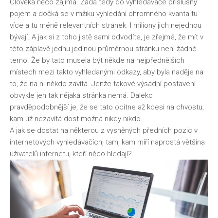
Člověka něco zajímá. Zadá tedy do vyhledávače příslušný
pojem a dočká se v mžiku vyhledání ohromného kvanta tu
více a tu méně relevantních stránek. I miliony jich nejednou
bývají. A jak si z toho jistě sami odvodíte, je zřejmé, že mít v
této záplavě jednu jedinou průměrnou stránku není žádné
terno. Že by tato musela být někde na nejpřednějších
místech mezi takto vyhledanými odkazy, aby byla naděje na
to, že na ni někdo zavítá. Jenže takové výsadní postavení
obvykle jen tak nějaká stránka nemá. Daleko
pravděpodobnější je, že se tato ocitne až kdesi na chvostu,
kam už nezavítá dost možná nikdy nikdo.
A jak se dostat na některou z vysněných předních pozic v
internetových vyhledávačích, tam, kam míří naprostá většina
uživatelů internetu, kteří něco hledají?