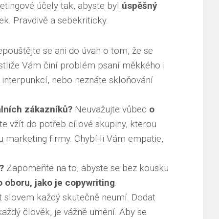
tingové účely tak, abyste byl
úspěšný
k. Pravdivě a sebekriticky.
pouštějte se ani do úvah o tom, že se
estliže Vám činí problém psaní měkkého i
s interpunkcí, nebo neznáte skloňování
álních zákazníků?
Neuvažujte vůbec
o
e vžít do potřeb cílové skupiny, kterou
u marketing firmy. Chybí-li Vám empatie,
?
Zapomeňte na to, abyste se bez kousku
 oboru, jako je copywriting
.
 slovem každý skutečně neumí. Dodat
každý člověk, je vážně umění. Aby se