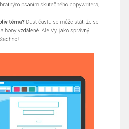
d obratným psaním skutečného copywritera,
oliv téma?
Dost často se může stát, že se
a hony vzdálené. Ale Vy, jako správný
všechno!