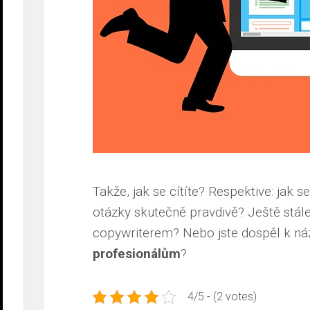
Takže, jak se cítíte? Respektive: jak s
otázky skutečně pravdivě? Ještě stále 
copywriterem? Nebo jste dospěl k ná
profesionálům
?
4/5 - (2 votes)