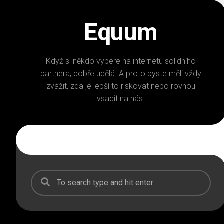
Skip
to
Equum
content
Když si někdo vybere na internetu solidního
partnera, dobře udělá. A proto byste měli vždy
zvážit, zda je lepší to riskovat nebo rovnou
vsadit na nás.