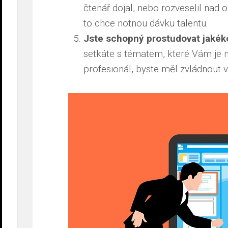
čtenář dojal, nebo rozveselil na
to chce notnou dávku talentu.
Jste schopný prostudovat jakék
setkáte s tématem, které Vám je n
profesionál, byste měl zvládnout 