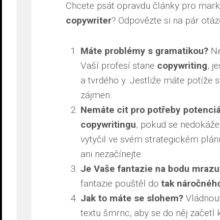
Chcete psát opravdu články pro marke
copywriter
? Odpovězte si na pár otáze
Máte problémy s gramatikou?
Ne
Vaší profesí stane
copywriting
, j
a tvrdého y. Jestliže máte potíže 
zájmen.
Nemáte cit pro potřeby potenci
copywritingu
, pokud se nedokážet
vytyčil ve svém strategickém plán
ani nezačínejte.
Je Vaše fantazie na bodu mrazu
fantazie pouštěl do
tak náročného
Jak to máte se slohem?
Vládnout
textu šmrnc, aby se do něj začetl 