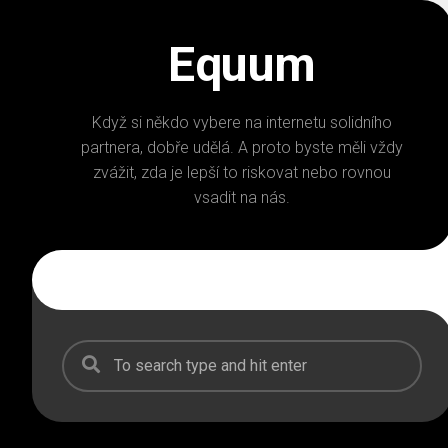
Skip
to
Equum
content
Když si někdo vybere na internetu solidního
partnera, dobře udělá. A proto byste měli vždy
zvážit, zda je lepší to riskovat nebo rovnou
vsadit na nás.