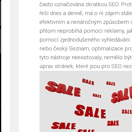
často označována zkratkou SEO. Proto
řeší dnes a denně, má o ní zájem stá
efektivním a nenáročným způsobem se z
přitom neprobíhá pomocí reklamy, jak 
pomocí zjednodušeného vyhledávání. 
nebo český Seznam, optimalizace pro
tyto nástroje neexistovaly, nemělo bý
úprav stránek, které jsou pro SEO
nez