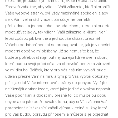
nabízíme, je dokonalým shrnutím, jak se nechat zviditelnit.
Zároveň zařídíme, aby všichni Vaši zákazníci, kteří si prohlíží
Vaše webové stránky, byli vždy maximálně spokojeni a aby
se k Vám velmi rádi vraceli. Zaručujeme perfektní
přehlednost a jednoduchou ovladatelnost, kterou si budete
moct užívat jak vy, tak všichni Vaši zákazníci a klienti. Není
lepší způsob jak kvalitně a jednoduše ukázat předmět
Vašeho podnikání nechat se propagovat tak, jak je v dnešní
moderní době velmi oblíbený. Už se nemusíte bát, že
budete potřebovat najmout nejrůznější lidi ve svém oboru,
které budou svoji práci dělat za obrovské peníze a zároveň
velmi dlouho. Balíček, který pro Vás náš tým vytvoří, bude
udělán přesně Vám na míru a tým pro Vás vytvoří dokonalý
plán, jak dát Vaše internetové stránky do pohybu. Využijte
nejrůznější optimalizace, které jako jediné dokážou napravit
Vaše podnikání a dodat mu přesně to, co mu celou dobu
chybě a co jste potřebovali k tomu, aby si Vás všichni Vaši
potencionální zákazníci začali všímat. Jediné služby, které
pro Vás budou opravdu přínosem, a můžete si je objednat