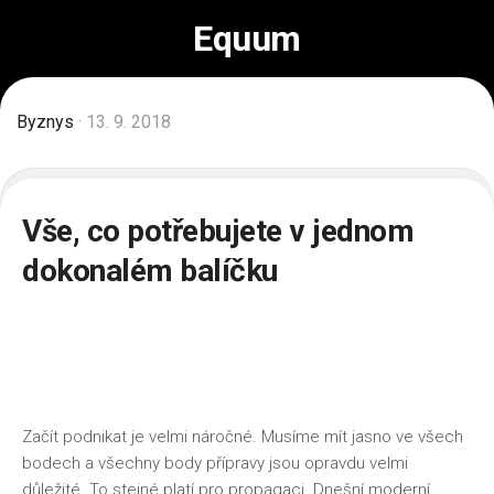
Skip
Equum
to
content
Byznys
· 13. 9. 2018
Vše, co potřebujete v jednom
dokonalém balíčku
Začít podnikat je velmi náročné. Musíme mít jasno ve všech
bodech a všechny body přípravy jsou opravdu velmi
důležité. To stejné platí pro propagaci. Dnešní moderní