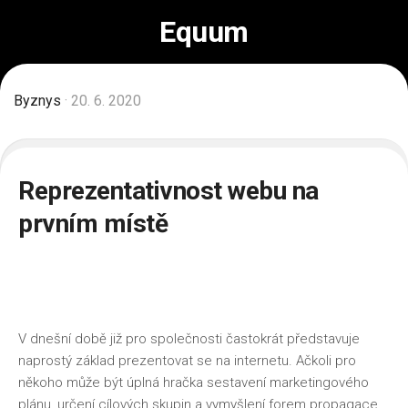
Skip
Equum
to
content
Byznys
· 20. 6. 2020
Reprezentativnost webu na
prvním místě
V dnešní době již pro společnosti častokrát představuje
naprostý základ prezentovat se na internetu. Ačkoli pro
někoho může být úplná hračka sestavení marketingového
plánu, určení cílových skupin a vymyšlení forem propagace