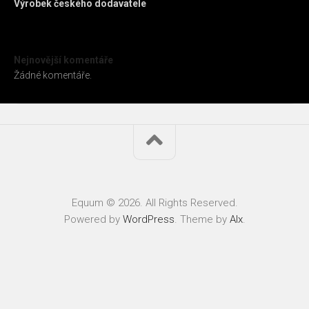
Výrobek českého dodavatele
Nejnovější komentáře
Žádné komentáře.
Equum © 2026. All Rights Reserved.
Powered by
WordPress
. Theme by
Alx
.