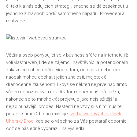
či taktik a následujících strategií, snadno se dá zaseknout u
jednoho z hlavních bodů samotného nápadu. Provedení a
realizace.
Většina osob pohybující se v business sféře na internetu již
volí vlastní web, kde se zájemci, návštěvníci a potencionální
zákazníci mohou dočíst více o tom, co nabízí, nebo čím
naopak mohou obohatit jejich znalosti, majetek či
drahocenné zkušenosti. I když se někteří nejprve nad tímto
vůbec nepozastaví a nevidí v tom sebemenší překážku,
nakonec se to mnohokrát projevuje jako nejsložitější a
nejzdlouhavější proces. Naštěstí ne vždy si s ním musíte
poradit sami. Od toho existuje
tvorba webových stránek
Uherský Brod
, kde se o všechno za Vás postarají odborníci,
což se následně vyobrazí i na výsledku.