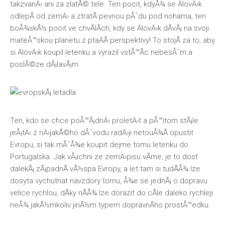
takzvanÄ› ani za zlatÃ© tele. Ten pocit, kdyÅ¾ se ÄlovÄ›k
odlepÃ­ od zemÄ› a ztratÃ­ pevnou pÅ¯du pod nohama, ten
boÅ¾skÃ½ pocit ve chvÃ­lÃ­ch, kdy se ÄlovÄ›k dÃ­vÃ¡ na svoji
mateÅ™skou planetu z ptaÄÃ­ perspektivy! To stojÃ­ za to, aby
si ÄlovÄ›k koupil letenku a vyrazil vstÅ™Ã­c nebesÅ¯m a
poslÃ©ze dÃ¡lavÃ¡m.
Ten, kdo se chce poÅ™Ã¡dnÄ› proletÄ›t a pÅ™itom stÃ¡le
jeÅ¡tÄ› z nÄ›jakÃ©ho dÅ¯vodu radÄ›ji netouÅ¾Ã­ opustit
Evropu, si tak mÅ¯Å¾e koupit dejme tomu letenku do
Portugalska. Jak vÅ¡ichni ze zemÄ›pisu vÃ­me, je to dost
dalekÃ¡ zÃ¡padnÃ­ vÃ½spa Evropy, a let tam si tudÃ­Å¾ lze
dosyta vychutnat navzdory tomu, Å¾e se jednÃ¡ o dopravu
velice rychlou, dÃ­ky nÃ­Å¾ lze dorazit do cÃ­le daleko rychleji
neÅ¾ jakÃ½mkoliv jinÃ½m typem dopravnÃ­ho prostÅ™edku.