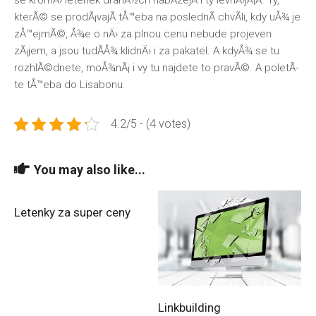
se kromÄ› letenek drahÃ½ch nabÃ­zejÃ­ i ty levnÄ›jÅ¡Ã­. Ty,
kterÃ© se prodÃ¡vajÃ­ tÅ™eba na poslednÃ­ chvÃ­li, kdy uÅ¾ je
zÅ™ejmÃ©, Å¾e o nÄ› za plnou cenu nebude projeven
zÃ¡jem, a jsou tudÃ­Å¾ klidnÄ› i za pakatel. A kdyÅ¾ se tu
rozhlÃ©dnete, moÅ¾nÃ¡ i vy tu najdete to pravÃ©. A poletÃ­
te tÅ™eba do Lisabonu.
4.2/5 - (4 votes)
You may also like...
Letenky za super ceny
Linkbuilding