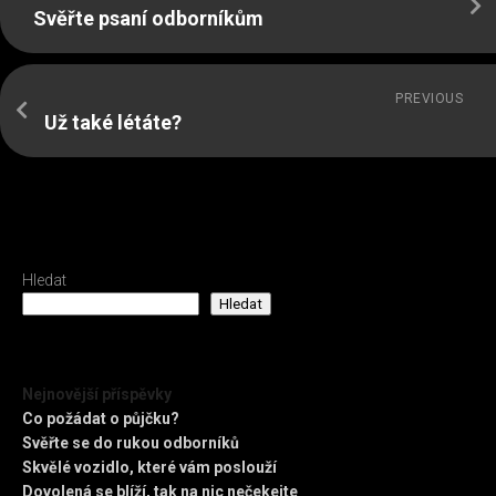
Svěřte psaní odborníkům
PREVIOUS
Už také létáte?
Hledat
Hledat
Nejnovější příspěvky
Co požádat o půjčku?
Svěřte se do rukou odborníků
Skvělé vozidlo, které vám poslouží
Dovolená se blíží, tak na nic nečekejte