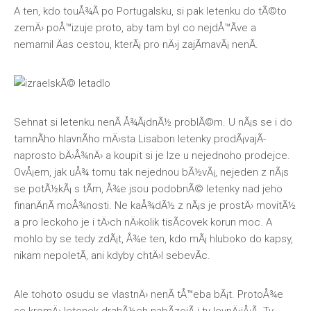
A ten, kdo touÅ¾Ã­ po Portugalsku, si pak letenku do tÃ©to
zemÄ› poÅ™izuje proto, aby tam byl co nejdÅ™Ã­ve a
nemarnil Äas cestou, kterÃ¡ pro nÄ›j zajÃ­mavÃ¡ nenÃ­.
Sehnat si letenku nenÃ­ Å¾Ã¡dnÃ½ problÃ©m. U nÃ¡s se i do
tamnÃ­ho hlavnÃ­ho mÄ›sta
Lisabon letenky
prodÃ¡vajÃ­
naprosto bÄ›Å¾nÄ› a koupit si je lze u nejednoho prodejce.
OvÅ¡em, jak uÅ¾ tomu tak nejednou bÃ½vÃ¡, nejeden z nÃ¡s
se potÃ½kÃ¡ s tÃ­m, Å¾e jsou podobnÃ© letenky nad jeho
finanÄnÃ­ moÅ¾nosti. Ne kaÅ¾dÃ½ z nÃ¡s je prostÄ› movitÃ½
a pro leckoho je i tÄ›ch nÄ›kolik tisÃ­covek korun moc. A
mohlo by se tedy zdÃ¡t, Å¾e ten, kdo mÃ¡ hluboko do kapsy,
nikam nepoletÃ­, ani kdyby chtÄ›l sebevÃ­c.
Ale tohoto osudu se vlastnÄ› nenÃ­ tÅ™eba bÃ¡t. ProtoÅ¾e