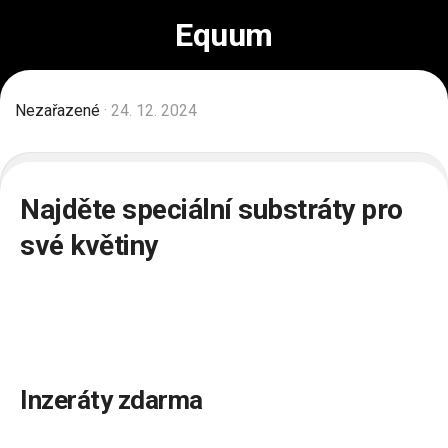
Skip
Equum
to
content
Nezařazené
· 24. 12. 2024
Najděte speciální substráty pro
své květiny
Inzeráty zdarma