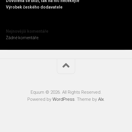
Dovolená se blíží, tak na nic nečekejte
Výrobek českého dodavatele
Nejnovější komentáře
Žádné komentáře.
Equum © 2026. All Rights Reserved.
Powered by
WordPress
. Theme by
Alx
.