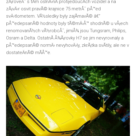
zÃ¡roveÅˆ s tÃ­m oslnÄ›nÃ­ protijedoucÃ­ch vozidel a na
zÃ¡vÄ›r osvit pravÃ© krajnice 75 metrÅ¯ pÅ™ed
svÄ›tlometem. VÃ½sledky byly zajÃ­mavÃ© â€“
pÅ™edepsanÃ© hodnoty byly tÃ©mÄ›Å™ shodnÃ© u vÅ¡ech
renomovanÃ½ch vÃ½robcÅ¯, jimiÅ¾ jsou Tungsram, Philips,
Osram a Delta. OstatnÃ­
Å¾Ã¡rovky H7
se jim nevyrovnaly a
pÅ™edepsanÃ© normÄ› nevyhovÄ›ly, zkrÃ¡tka svÃ­tily, ale ne v
dostateÄnÃ© mÃ­Å™e.