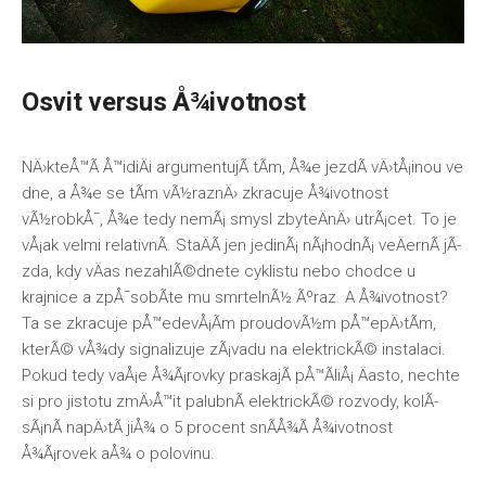
Osvit versus Å¾ivotnost
NÄ›kteÅ™Ã­ Å™idiÄi argumentujÃ­ tÃ­m, Å¾e jezdÃ­ vÄ›tÅ¡inou ve
dne, a Å¾e se tÃ­m vÃ½raznÄ› zkracuje Å¾ivotnost
vÃ½robkÅ¯, Å¾e tedy nemÃ¡ smysl zbyteÄnÄ› utrÃ¡cet. To je
vÅ¡ak velmi relativnÃ­. StaÄÃ­ jen jedinÃ¡ nÃ¡hodnÃ¡ veÄernÃ­ jÃ­
zda, kdy vÄas nezahlÃ©dnete cyklistu nebo chodce u
krajnice a zpÅ¯sobÃ­te mu smrtelnÃ½ Ãºraz. A Å¾ivotnost?
Ta se zkracuje pÅ™edevÅ¡Ã­m proudovÃ½m pÅ™epÄ›tÃ­m,
kterÃ© vÅ¾dy signalizuje zÃ¡vadu na elektrickÃ© instalaci.
Pokud tedy vaÅ¡e Å¾Ã¡rovky praskajÃ­ pÅ™Ã­liÅ¡ Äasto, nechte
si pro jistotu zmÄ›Å™it palubnÃ­ elektrickÃ© rozvody, kolÃ­
sÃ¡nÃ­ napÄ›tÃ­ jiÅ¾ o 5 procent snÃ­Å¾Ã­ Å¾ivotnost
Å¾Ã¡rovek aÅ¾ o polovinu.