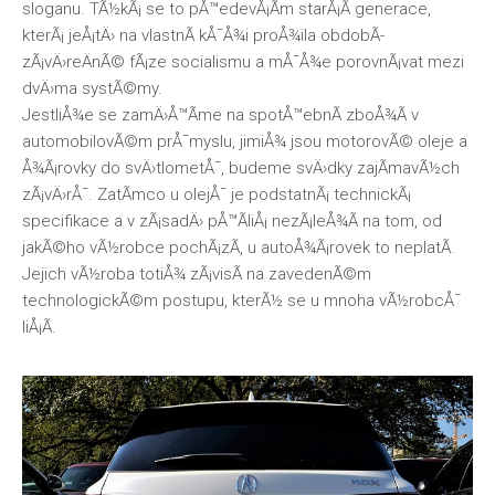
sloganu. TÃ½kÃ¡ se to pÅ™edevÅ¡Ã­m starÅ¡Ã­ generace,
kterÃ¡ jeÅ¡tÄ› na vlastnÃ­ kÅ¯Å¾i proÅ¾ila obdobÃ­
zÃ¡vÄ›reÄnÃ© fÃ¡ze socialismu a mÅ¯Å¾e porovnÃ¡vat mezi
dvÄ›ma systÃ©my.
JestliÅ¾e se zamÄ›Å™Ã­me na spotÅ™ebnÃ­ zboÅ¾Ã­ v
automobilovÃ©m prÅ¯myslu, jimiÅ¾ jsou motorovÃ© oleje a
Å¾Ã¡rovky do svÄ›tlometÅ¯, budeme svÄ›dky zajÃ­mavÃ½ch
zÃ¡vÄ›rÅ¯. ZatÃ­mco u olejÅ¯ je podstatnÃ¡ technickÃ¡
specifikace a v zÃ¡sadÄ› pÅ™Ã­liÅ¡ nezÃ¡leÅ¾Ã­ na tom, od
jakÃ©ho vÃ½robce pochÃ¡zÃ­, u autoÅ¾Ã¡rovek to neplatÃ­.
Jejich vÃ½roba totiÅ¾ zÃ¡visÃ­ na zavedenÃ©m
technologickÃ©m postupu, kterÃ½ se u mnoha vÃ½robcÅ¯
liÅ¡Ã­.