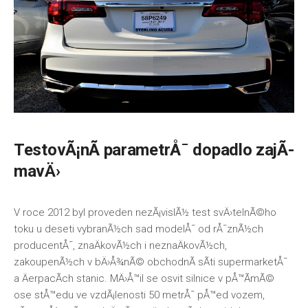
TestovÃ¡nÃ­ parametrÅ¯ dopadlo zajÃ­
mavÄ›
V roce 2012 byl proveden nezÃ¡vislÃ½ test svÄ›telnÃ©ho
toku u deseti vybranÃ½ch sad modelÅ¯ od rÅ¯znÃ½ch
producentÅ¯, znaÄkovÃ½ch i neznaÄkovÃ½ch,
zakoupenÃ½ch v bÄ›Å¾nÃ© obchodnÃ­ sÃ­ti supermarketÅ¯
a ÄerpacÃ­ch stanic. MÄ›Å™il se osvit silnice v pÅ™Ã­mÃ©
ose stÅ™edu ve vzdÃ¡lenosti 50 metrÅ¯ pÅ™ed vozem,