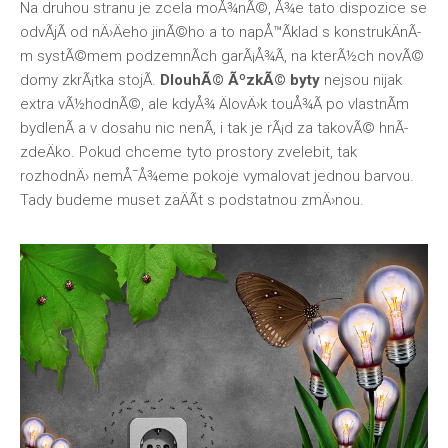
Na druhou stranu je zcela moÅ¾nÃ©, Å¾e tato dispozice se
odvÃ­jÃ­ od nÄ›Äeho jinÃ©ho a to napÅ™Ã­klad s konstrukÄnÃ­
m systÃ©mem podzemnÃ­ch garÃ¡Å¾Ã­, na kterÃ½ch novÃ©
domy zkrÃ¡tka stojÃ­.
DlouhÃ© ÃºzkÃ© byty
nejsou nijak
extra vÃ½hodnÃ©, ale kdyÅ¾ ÄlovÄ›k touÅ¾Ã­ po vlastnÃ­m
bydlenÃ­ a v dosahu nic nenÃ­, i tak je rÃ¡d za takovÃ© hnÃ­
zdeÄko. Pokud chceme tyto prostory zvelebit, tak
rozhodnÄ› nemÅ¯Å¾eme pokoje vymalovat jednou barvou.
Tady budeme muset zaÄÃ­t s podstatnou zmÄ›nou.