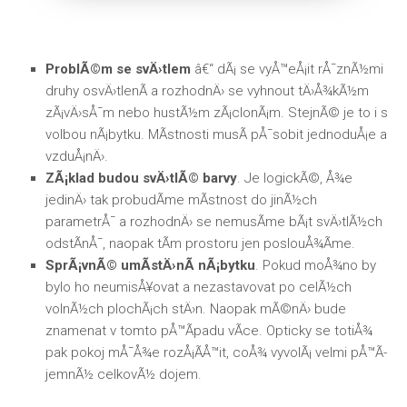
ProblÃ©m se svÄ›tlem
â€“ dÃ¡ se vyÅ™eÅ¡it rÅ¯znÃ½mi
druhy osvÄ›tlenÃ­ a rozhodnÄ› se vyhnout tÄ›Å¾kÃ½m
zÃ¡vÄ›sÅ¯m nebo hustÃ½m zÃ¡clonÃ¡m. StejnÃ© je to i s
volbou nÃ¡bytku. MÃ­stnosti musÃ­ pÅ¯sobit jednoduÅ¡e a
vzduÅ¡nÄ›.
ZÃ¡klad budou svÄ›tlÃ© barvy
. Je logickÃ©, Å¾e
jedinÄ› tak probudÃ­me mÃ­stnost do jinÃ½ch
parametrÅ¯ a rozhodnÄ› se nemusÃ­me bÃ¡t svÄ›tlÃ½ch
odstÃ­nÅ¯, naopak tÃ­m prostoru jen poslouÅ¾Ã­me.
SprÃ¡vnÃ© umÃ­stÄ›nÃ­ nÃ¡bytku
. Pokud moÅ¾no by
bylo ho neumisÅ¥ovat a nezastavovat po celÃ½ch
volnÃ½ch plochÃ¡ch stÄ›n. Naopak mÃ©nÄ› bude
znamenat v tomto pÅ™Ã­padu vÃ­ce. Opticky se totiÅ¾
pak pokoj mÅ¯Å¾e rozÅ¡Ã­Å™it, coÅ¾ vyvolÃ¡ velmi pÅ™Ã­
jemnÃ½ celkovÃ½ dojem.