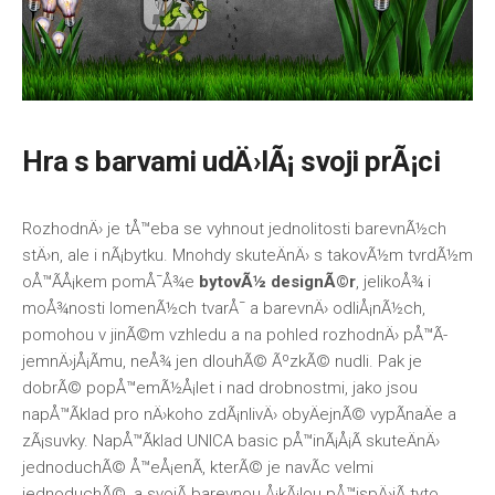
Hra s barvami udÄ›lÃ¡ svoji prÃ¡ci
RozhodnÄ› je tÅ™eba se vyhnout jednolitosti barevnÃ½ch
stÄ›n, ale i nÃ¡bytku. Mnohdy skuteÄnÄ› s takovÃ½m tvrdÃ½m
oÅ™Ã­Å¡kem pomÅ¯Å¾e
bytovÃ½ designÃ©r
, jelikoÅ¾ i
moÅ¾nosti lomenÃ½ch tvarÅ¯ a barevnÄ› odliÅ¡nÃ½ch,
pomohou v jinÃ©m vzhledu a na pohled rozhodnÄ› pÅ™Ã­
jemnÄ›jÅ¡Ã­mu, neÅ¾ jen dlouhÃ© ÃºzkÃ© nudli. Pak je
dobrÃ© popÅ™emÃ½Å¡let i nad drobnostmi, jako jsou
napÅ™Ã­klad pro nÄ›koho zdÃ¡nlivÄ› obyÄejnÃ© vypÃ­naÄe a
zÃ¡suvky. NapÅ™Ã­klad
UNICA basic
pÅ™inÃ¡Å¡Ã­ skuteÄnÄ›
jednoduchÃ© Å™eÅ¡enÃ­, kterÃ© je navÃ­c velmi
jednoduchÃ©, a svojÃ­ barevnou Å¡kÃ¡lou pÅ™ispÄ›jÃ­ tyto