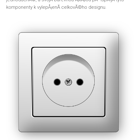
komponenty k vylepÅ¡enÃ­ celkovÃ©ho designu.