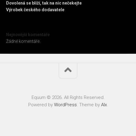
Dovolená se blíží, tak na nic nečekejte
Výrobek českého dodavatele
Nejnovější komentáře
Žádné komentáře.
Equum © 2026. All Rights Reserved.
Powered by
WordPress
. Theme by
Alx
.