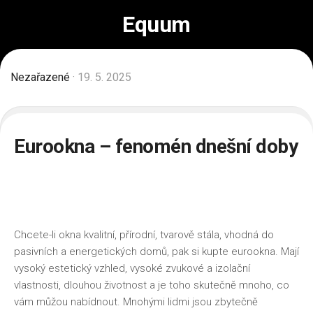
Skip
Equum
to
content
Nezařazené
· 19. 5. 2025
Eurookna – fenomén dnešní doby
Chcete-li okna kvalitní, přírodní, tvarově stála, vhodná do
pasivních a energetických domů, pak si kupte
eurookna
. Mají
vysoký estetický vzhled, vysoké zvukové a izolační
vlastnosti, dlouhou životnost a je toho skutečně mnoho, co
vám můžou nabídnout. Mnohými lidmi jsou zbytečně