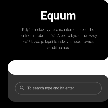
Skip
to
Equum
content
Když si někdo vybere na internetu solidního
partnera, dobře udělá. A proto byste měli vždy
zvážit, zda je lepší to riskovat nebo rovnou
vsadit na nás.