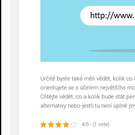
Určitě byste také měli vědět, kolik co 
orientujete se s účelem největšího m
Chtějte vědět, co a kolik bude stát pe
alternativy nebo jestli tu není úplně j
4/5 - (1 vote)