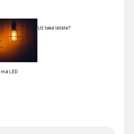
Už také létáte?
y má LED