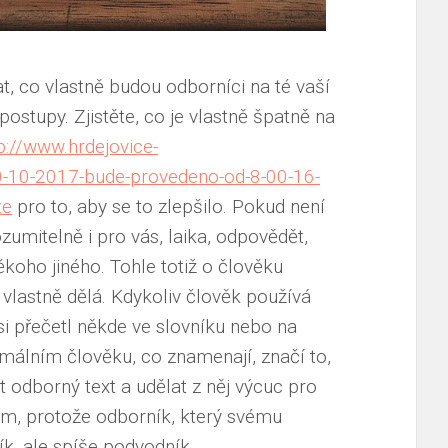
, co vlastně budou odborníci na té vaší
 postupy. Zjistěte, co je vlastně špatně na
p://www.hrdejovice-
0-10-2017-bude-provedeno-od-8-00-16-
te
pro to, aby se to zlepšilo. Pokud není
zumitelně i pro vás, laika, odpovědět,
koho jiného. Tohle totiž o člověku
vlastně dělá. Kdykoliv člověk používá
si přečetl někde ve slovníku nebo na
ormálním člověku, co znamenají, značí to,
odborný text a udělat z něj výcuc pro
blém, protože odborník, který svému
k, ale spíše podvodník.