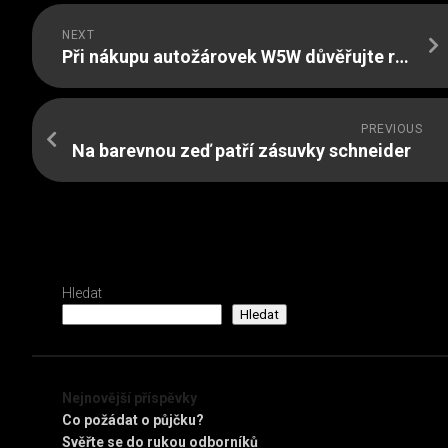
NEXT
Při nákupu autožárovek W5W důvěřujte renomované značce
PREVIOUS
Na barevnou zeď patří zásuvky schneider
Hledat
Hledat
Nejnovější příspěvky
Co požádat o půjčku?
Svěřte se do rukou odborníků