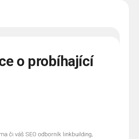
ce o probíhající
rma či váš SEO odborník
linkbuilding
,