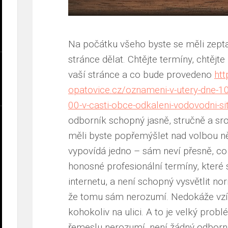
Na počátku všeho byste se měli zeptat
stránce dělat. Chtějte termíny, chtějte
vaší stránce a co bude provedeno
htt
opatovice.cz/oznameni-v-utery-dne-1
00-v-casti-obce-odkaleni-vodovodni-si
odborník schopný jasně, stručně a sro
měli byste popřemýšlet nad volbou ně
vypovídá jedno – sám neví přesně, co 
honosné profesionální termíny, které 
internetu, a není schopný vysvětlit n
že tomu sám nerozumí. Nedokáže vzít 
kohokoliv na ulici. A to je velký pro
řemeslu nerozumí, není žádný odborní