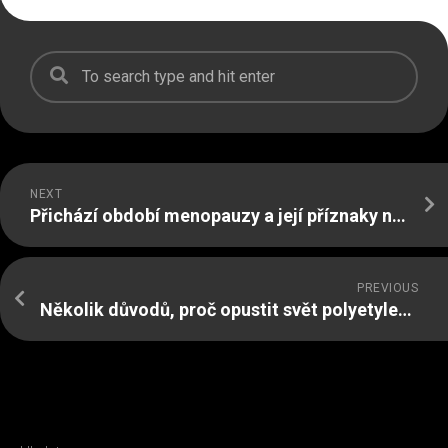
NEXT
Přichází období menopauzy a její příznaky nejsou mnohdy příjemné
PREVIOUS
Několik důvodů, proč opustit svět polyetylenových lahví