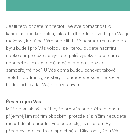
Jestli tedy chcete mít teplotu ve své domácnosti či
kanceláři pod kontrolou, tak si buďte jistí tím, že tu pro Vás je
možnost, která se Vám bude líbit. Přenosná
klimatizace do
bytu
bude i pro Vás volbou, se kterou budete nadmíru
spokojeni, protože se vyhnete příliš vysokým teplotám a
nebudete si muset s ničím dělat starosti, což se
samozřejmě hodí. U Vás doma budou panovat takové
teplotní podmínky, se kterými budete spokojeni, a které
budou odpovídat Vašim představám.
Řešení i pro Vás
Můžete si tak být jistí tím, že pro Vás bude léto mnohem
příjemnějším ročním obdobím, protože si s ničím nebudete
muset dělat starosti a vše bude tak, jak si jenom Vy
představujete, na to se spolehněte. Díky tomu, že u Vás