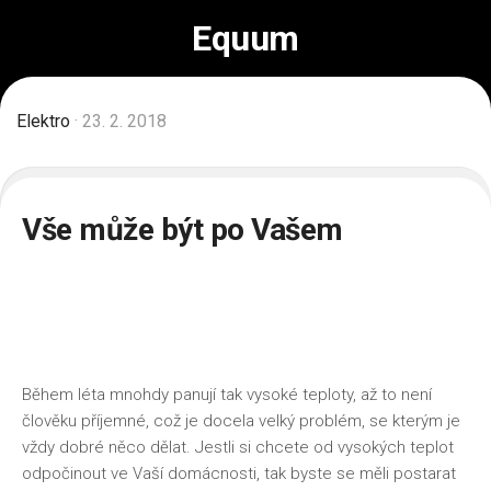
Skip
Equum
to
content
Elektro
· 23. 2. 2018
Vše může být po Vašem
Během léta mnohdy panují tak vysoké teploty, až to není
člověku příjemné, což je docela velký problém, se kterým je
vždy dobré něco dělat. Jestli si chcete od vysokých teplot
odpočinout ve Vaší domácnosti, tak byste se měli postarat