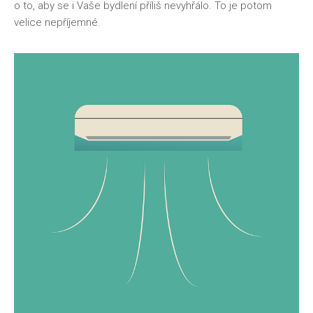
o to, aby se i Vaše bydlení příliš nevyhřálo. To je potom
velice nepříjemné.