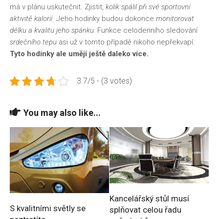
má v plánu uskutečnit. Zjistit,
kolik spálil při své sportovní
aktivitě kalorií
. Jeho hodinky budou dokonce
monitorovat
délku a kvalitu jeho spánku.
Funkce celodenního sledování
srdečního tepu
asi už v tomto případě nikoho nepřekvapí.
Tyto hodinky ale umějí ještě daleko více.
3.7/5 - (3 votes)
You may also like...
Kancelářský stůl musí
S kvalitními světly se
splňovat celou řadu