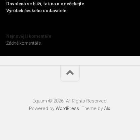
Dovolená se blíží, tak na nic nečekejte
Výrobek českého dodavatele
Nejnovější komentáře
Žádné komentáře.
Equum © 2026. All Rights Reserved.
Powered by
WordPress
. Theme by
Alx
.