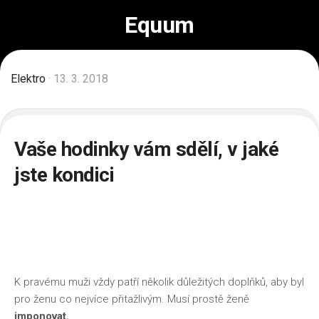
Skip
Equum
to
content
Elektro
· 13. 3. 2018
Vaše hodinky vám sdělí, v jaké
jste kondici
K pravému muži vždy patří několik důležitých doplňků, aby byl
pro ženu co nejvíce přitažlivým. Musí prostě ženě
imponovat.