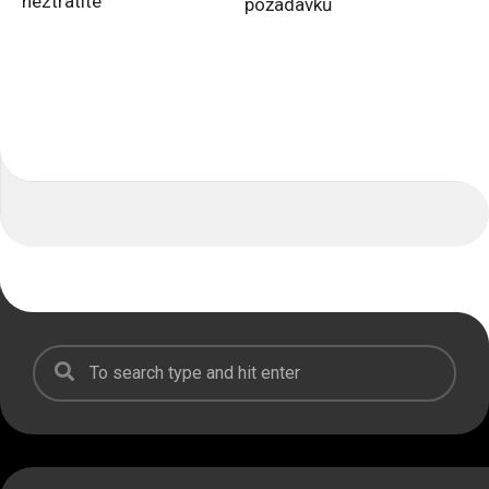
neztratíte
požadavků