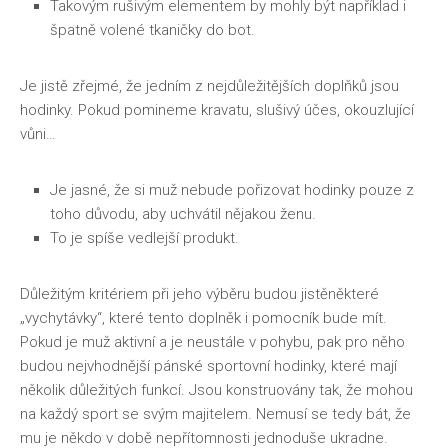
Takovým rušivým elementem by mohly být například i
špatně volené tkaničky do bot.
Je jistě zřejmé, že jedním z nejdůležitějších doplňků jsou
hodinky. Pokud pomineme kravatu, slušivý účes, okouzlující
vůni…
Je jasné, že si muž nebude pořizovat hodinky pouze z
toho důvodu, aby uchvátil nějakou ženu.
To je spíše vedlejší produkt.
Důležitým kritériem při jeho výběru budou jistěněkteré
„vychytávky“, které tento doplněk i pomocník bude mít.
Pokud je muž aktivní a je neustále v pohybu, pak pro něho
budou nejvhodnější
pánské sportovní hodinky
, které mají
několik důležitých funkcí. Jsou konstruovány tak, že mohou
na každý sport se svým majitelem. Nemusí se tedy bát, že
mu je někdo v době nepřítomnosti jednoduše ukradne.