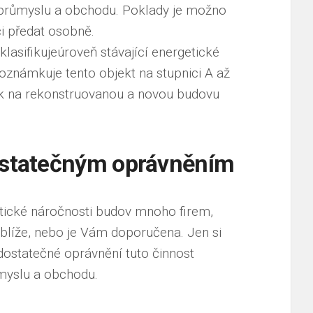
o průmyslu a obchodu. Poklady je možno
či předat osobně.
lasifikujeúroveň stávající energetické
oznámkuje tento objekt na stupnici A až
ek na rekonstruovanou a novou budovu
dostatečným oprávněním
tické náročnosti budov
mnoho firem,
ejblíže, nebo je Vám doporučena. Jen si
dostatečné oprávnění tuto činnost
ůmyslu a obchodu.