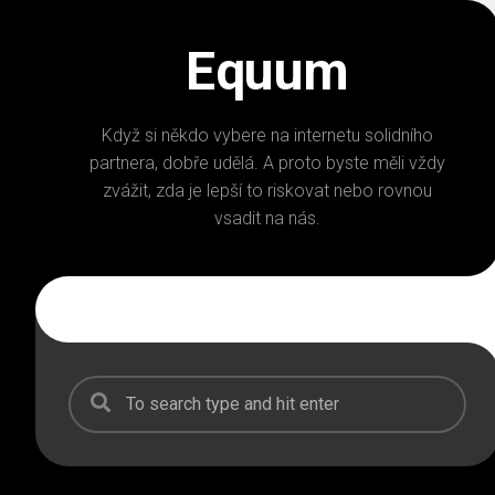
Skip
to
Equum
content
Když si někdo vybere na internetu solidního
partnera, dobře udělá. A proto byste měli vždy
zvážit, zda je lepší to riskovat nebo rovnou
vsadit na nás.