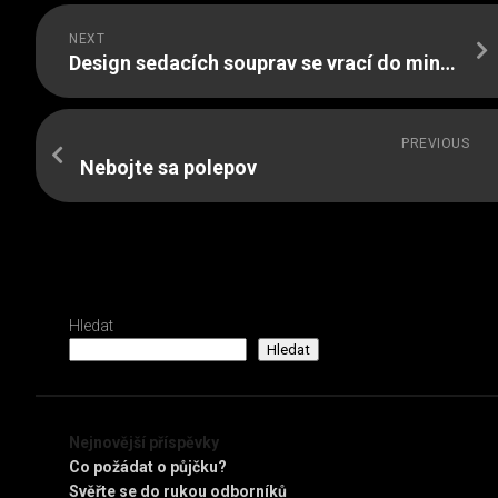
NEXT
Design sedacích souprav se vrací do minulosti
PREVIOUS
Nebojte sa polepov
Hledat
Hledat
Nejnovější příspěvky
Co požádat o půjčku?
Svěřte se do rukou odborníků