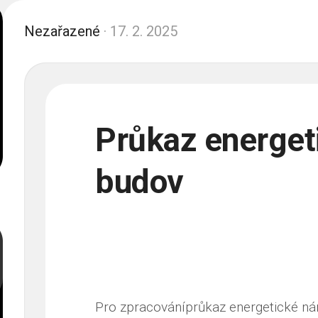
Nezařazené
· 17. 2. 2025
Průkaz energet
budov
Pro zpracováníprůkaz energetické nár