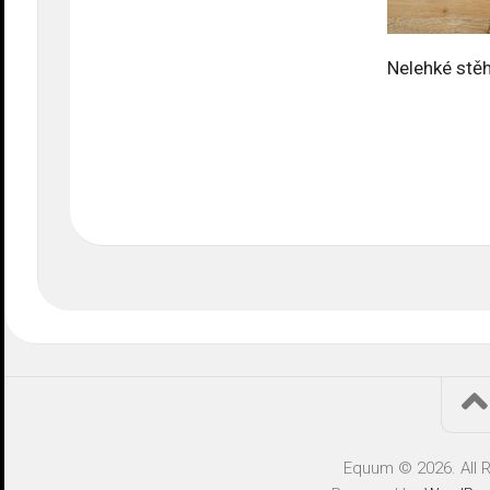
Nelehké stě
Equum © 2026. All 