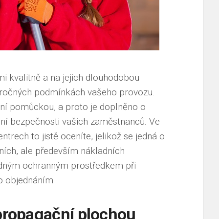
i kvalitně a na jejich dlouhodobou
náročných podmínkách vašeho provozu.
ční pomůckou, a proto je doplněno o
šení bezpečnosti vašich zaměstnanců. Ve
trech to jistě oceníte, jelikož se jedná o
ích, ale především nákladních
odným ochranným prostředkem při
ho objednáním.
 propagační plochou