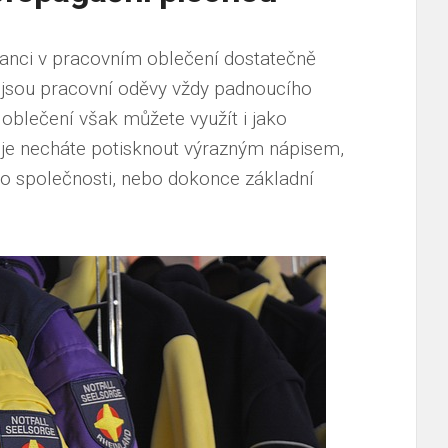
tnanci v pracovním oblečení dostatečně
o jsou pracovní oděvy vždy padnoucího
í oblečení však můžete využít i jako
 je necháte potisknout výrazným nápisem,
o společnosti, nebo dokonce základní