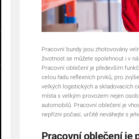
Pracovní bundy
jsou zhotovovány velm
životnost se můžete spolehnout i v 
Pracovní oblečení je především funk
celou řadu reflexních prvků, pro zvý
velkých logistických a skladovacích cen
místa s velkým provozem nejen osobn
automobilů. Pracovní oblečení je vh
nepřízni počasí, určitě neváhejte s je
Pracovní oblečení je