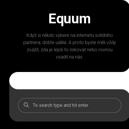
Skip
to
Equum
content
Když si někdo vybere na internetu solidního
partnera, dobře udělá. A proto byste měli vždy
zvážit, zda je lepší to riskovat nebo rovnou
vsadit na nás.