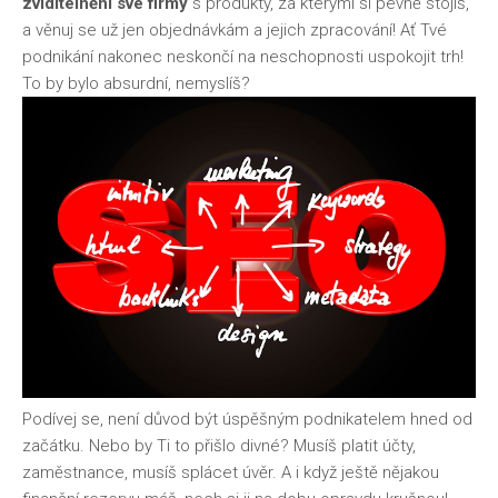
zviditelnění své firmy
s produkty, za kterými si pevně stojíš,
a věnuj se už jen objednávkám a jejich zpracování! Ať Tvé
podnikání nakonec neskončí na neschopnosti uspokojit trh!
To by bylo absurdní, nemyslíš?
Podívej se, není důvod být úspěšným podnikatelem hned od
začátku. Nebo by Ti to přišlo divné? Musíš platit účty,
zaměstnance, musíš splácet úvěr. A i když ještě nějakou