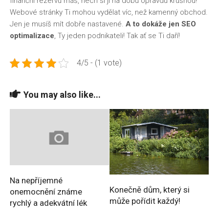
finanční rezervu máš, nech si ji na dobu opravdu krušnou!
Webové stránky Ti mohou vydělat víc, než kamenný obchod.
Jen je musíš mít dobře nastavené.
A to dokáže jen SEO
optimalizace
, Ty jeden podnikateli! Tak ať se Ti daří!
4/5 - (1 vote)
You may also like...
Na nepříjemné
Konečně dům, který si
onemocnění známe
může pořídit každý!
rychlý a adekvátní lék