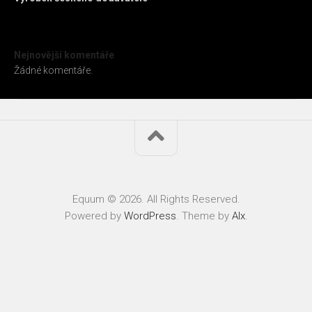
Nejnovější komentáře
Žádné komentáře.
Equum © 2026. All Rights Reserved.
Powered by
WordPress
. Theme by
Alx
.