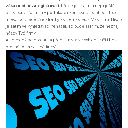
zákazníci nezaregistrovali
. Přece jen na trhu nejsi ještě
starý bard. Zatím Ti v podnikatelském světě obchodu teče
mléko po bradě. Ale stránky asi nemáš, viď? Máš? Hm. Nikdo
je zatím ve vyhledávači nenašel. To bude asi tím, že neznají
název Tvé firmy.
A nechceš se dostat na přední místa ve vyhledávači i bez
přesného názvu Tvé firmy?