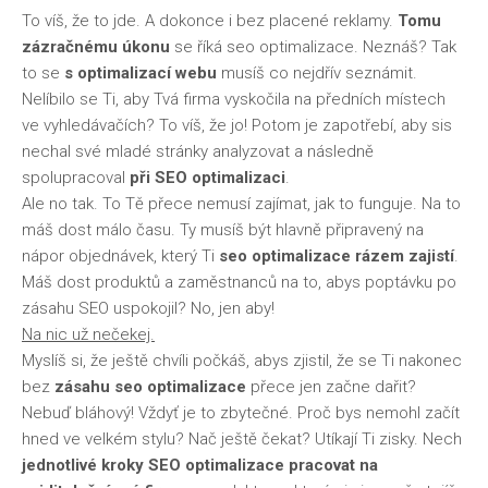
To víš, že to jde. A dokonce i bez placené reklamy.
Tomu
zázračnému úkonu
se říká
seo optimalizace
. Neznáš? Tak
to se
s optimalizací webu
musíš co nejdřív seznámit.
Nelíbilo se Ti, aby Tvá firma vyskočila na předních místech
ve vyhledávačích? To víš, že jo! Potom je zapotřebí, aby sis
nechal své mladé stránky analyzovat a následně
spolupracoval
při SEO optimalizaci
.
Ale no tak. To Tě přece nemusí zajímat, jak to funguje. Na to
máš dost málo času. Ty musíš být hlavně připravený na
nápor objednávek, který Ti
seo optimalizace rázem zajistí
.
Máš dost produktů a zaměstnanců na to, abys poptávku po
zásahu SEO uspokojil? No, jen aby!
Na nic už nečekej.
Myslíš si, že ještě chvíli počkáš, abys zjistil, že se Ti nakonec
bez
zásahu seo optimalizace
přece jen začne dařit?
Nebuď bláhový! Vždyť je to zbytečné. Proč bys nemohl začít
hned ve velkém stylu? Nač ještě čekat? Utíkají Ti zisky. Nech
jednotlivé
kroky SEO optimalizace pracovat na