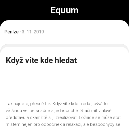
Skip
Equum
to
content
Peníze
· 3. 11. 2019
Když víte kde hledat
Tak najdete, přesně tak! Když víte kde hledat, bývá to
většinou velice snadné a jednoduché. Stačí mít v hlavě
představu a okamžitě si jí zrealizovat. Ložnice se může stát
místem nejen pro odpočinek a relaxaci, ale bezpochyby se