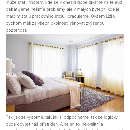
může stát i místem, kde se v dnešní době díváme na televizi,
debatujeme, řešíme problémy, ale v malých bytech, kde je
málo místa u pracovního stolu i pracujeme. Ovšem lůžku
bychom měli za všech okolností věnovat zvýšenou
pozornost.
Tak, jak se vyspíme, tak, jak si odpočineme, tak se logicky
bude odvíjet náš příští den. A nejen to, nekvalitní a