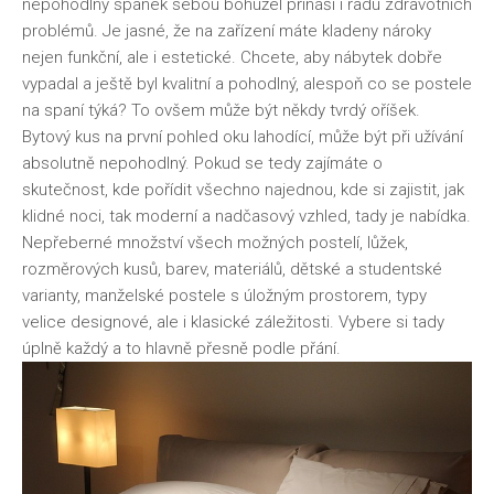
nepohodlný spánek sebou bohužel přináší i řadu zdravotních
problémů. Je jasné, že na zařízení máte kladeny nároky
nejen funkční, ale i estetické. Chcete, aby nábytek dobře
vypadal a ještě byl kvalitní a pohodlný, alespoň co se postele
na spaní týká? To ovšem může být někdy tvrdý oříšek.
Bytový kus na první pohled oku lahodící, může být při užívání
absolutně nepohodlný. Pokud se tedy zajímáte o
skutečnost, kde pořídit všechno najednou, kde si zajistit, jak
klidné noci, tak moderní a nadčasový vzhled, tady je nabídka.
Nepřeberné množství všech možných postelí, lůžek,
rozměrových kusů, barev, materiálů, dětské a studentské
varianty,
manželské postele s úložným prostorem
, typy
velice designové, ale i klasické záležitosti. Vybere si tady
úplně každý a to hlavně přesně podle přání.