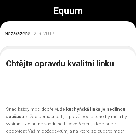
Skip
Equum
to
content
Nezařazené
· 2. 9. 2017
Chtějte opravdu kvalitní linku
Snad každý moc dobře ví, že
kuchyňská linka je nedílnou
součástí
každé domácnosti, a právě podle toho by měla být
vybírána. Je nutné vsadit na takové řešení, které bude
odpovídat Vašim požadavkům, a na které se budete moct